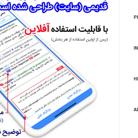
P
I
H
A