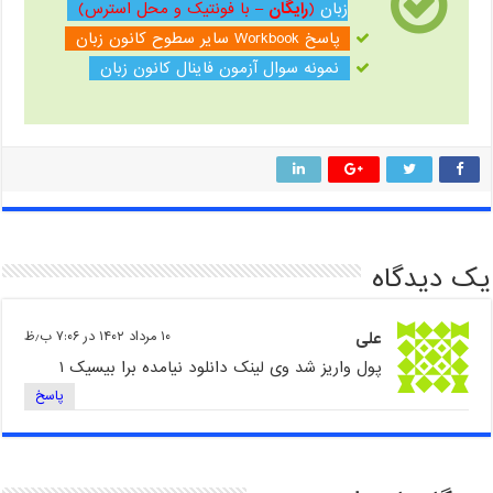
زبان
(
رایگان
– با فونتیک و محل استرس)
پاسخ Workbook سایر سطوح کانون زبان
نمونه سوال آزمون فاینال کانون زبان
یک دیدگاه
علی
۱۰ مرداد ۱۴۰۲ در ۷:۰۶ ب٫ظ
پول واریز شد وی لینک دانلود نیامده برا بیسیک ۱
پاسخ