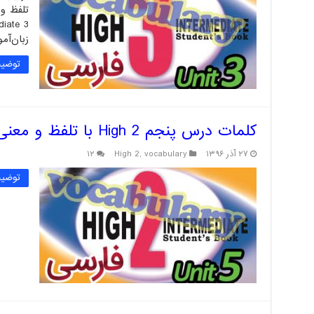
زبان‌آموزا
توضیح
کلمات درس پنجم High 2 با تلفظ و معنی فارسی
۲۷ آذر ۱۳۹۶
vocabulary
,
High 2
۱۲
توضیح