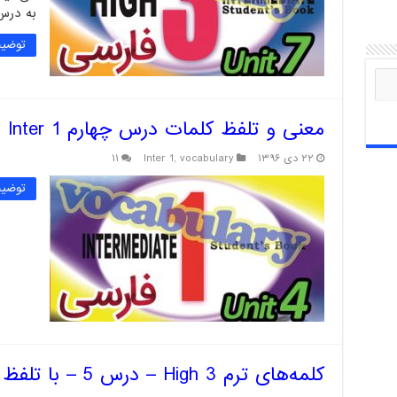
به درس ترم‌ها
توضیح
معنی و تلفظ کلمات درس چهارم Inter 1
۲۲ دی ۱۳۹۶
vocabulary
,
Inter 1
۱۱
توضیح
کلمه‌های ترم High 3 – درس 5 – با تلفظ صوتی و معنی فارسی