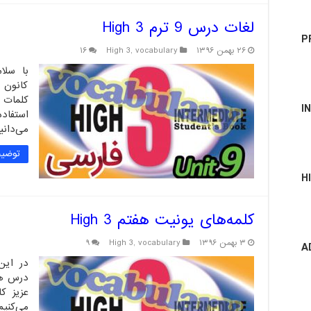
لغات درس 9 ترم High 3
P
۲۶ بهمن ۱۳۹۶
vocabulary
,
High 3
۱۶
کانون 
I
استفاده
می‌دانید ما در LIplus‌
توضیح
H
کلمه‌های یونیت هفتم High 3
۳ بهمن ۱۳۹۶
vocabulary
,
High 3
۹
A
در این
می‌کنی