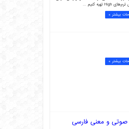
ی High تهیه کنیم …
ات بیشتر »
ات بیشتر »