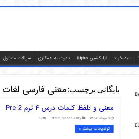
سبد خرید
اپلیکشین ILIplus
دعوت به همکاری
سوالات متداول
معنی فارسی لغات
بایگانی برچسب:
B
معنی و تلفظ کلمات درس ۴ ترم Pre 2
۹ مرداد ۱۳۹۷
vocabulary
,
Pre 2
۱۰
E
توضیحات بیشتر »