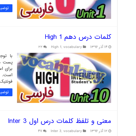
توضیح
کلمات درس دهم High 1
۱۴ آذر ۱۳۹۶
vocabulary
,
High 1
۲۲
با توج
برای اس
است. 
فونتیک
توضیح
معنی و تلفظ کلمات درس اول Inter 3
۱۲ آذر ۱۳۹۶
vocabulary
,
Inter 3
۴۷