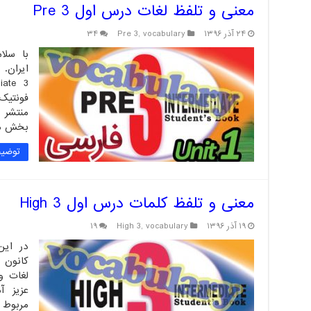
معنی و تلفظ لغات درس اول Pre 3
۲۴ آذر ۱۳۹۶
vocabulary
,
Pre 3
۳۴
با سلا
فونتیک
منتشر
بخش م
توضیح
معنی و تلفظ کلمات درس اول High 3
۱۹ آذر ۱۳۹۶
vocabulary
,
High 3
۱۹
کانون 
لغات و 
عزیز آ
مربوط 