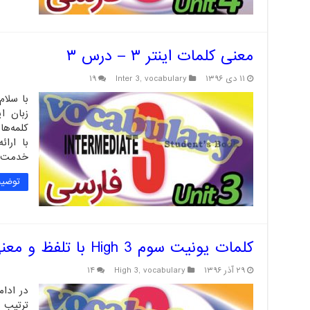
معنی کلمات اینتر ۳ – درس ۳
۱۱ دی ۱۳۹۶
vocabulary
,
Inter 3
۱۹
زبان ای
خدمت ش
توضیح
کلمات یونیت سوم High 3 با تلفظ و معنی فارسی
۲۹ آذر ۱۳۹۶
vocabulary
,
High 3
۱۴
ترتیب د