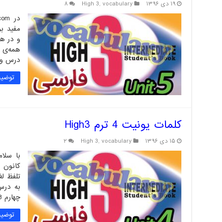
۱۹ دی ۱۳۹۶
vocabulary
,
High 3
۸
مفید بر
و در هم
همه‌ی 
درس و 
توضیح
کلمات یونیت 4 ترم High3
۱۵ دی ۱۳۹۶
vocabulary
,
High 3
۲
کانون ز
به درس،
چهارم High 3 …
توضیح