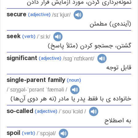
نمونه‌برداری کردن، مورد آزمایش قرار دادن
secure
(adjective)
/sɪˈkjʊr/
(آینده‌ی) مطمئن
seek
(verb)
/ˈsiːk/
گشتن، جستجو کردن (مثلاً پاسخ)
significant
(adjective)
/sɪgˈnɪfɪkənt/
قابل توجه
single-parent family
(noun)
/ˈsɪŋgəl-ˈpɛrənt ˈfæməli /
خانواده ی با فقط پدر یا مادر (نه هر دوی آن‌ها)
so-called
(adjective)
/ˈsoʊˈkɔld /
به اصطلاح
spoil
(verb)
/ˈspɔjəl/