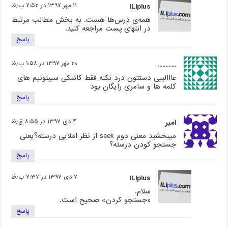
ILIplus
۱۱ مهر ۱۳۹۷ در ۷:۵۲ ب٫ظ
همه‌ی درس‌ها هست. به بخش مطالب مرتبط
در انتهای پست مراجعه کنید.
پاسخ
............
۲۰ مهر ۱۳۹۷ در ۱:۵۸ ب٫ظ
عااالییی دستتون درد نکنه فقط کاشکی سیینونیم های
کلمه ها و سامری رایگان بود
پاسخ
امیر
۴ دی ۱۳۹۷ در ۸:۵۵ ق٫ظ
میبخشید معنی دوم seek از نظر املایی درسته؟یعنی
جستجو کودن درسته؟
پاسخ
ILIplus
۷ دی ۱۳۹۷ در ۷:۳۷ ب٫ظ
سلام.
«جستجو کردن» صحیح است.
پاسخ