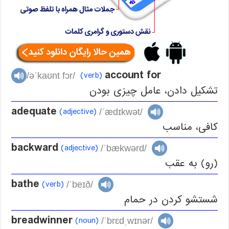
account for
(verb)
/əˈkaʊnt fɔr/
تشکیل دادن، عامل چیزی بودن
adequate
(adjective)
/ˈædɪkwət/
کافی، مناسب
backward
(adjective)
/ˈbækwərd/
(رو) به عقب
bathe
(verb)
/ˈbeɪð/
شستشو کردن در حمام
breadwinner
(noun)
/ˈbrɛdˌwɪnər/