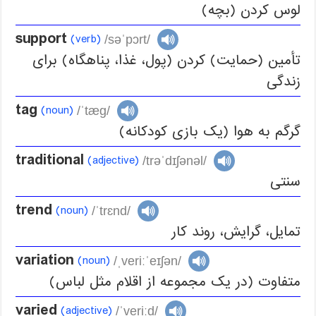
لوس کردن (بچه)
support
(verb)
/səˈpɔrt/
تأمین (حمایت) کردن (پول، غذا، پناهگاه) برای
زندگی
tag
(noun)
/ˈtæg/
گرگم به هوا (یک بازی کودکانه)
traditional
(adjective)
/trəˈdɪʃənəl/
سنتی
trend
(noun)
/ˈtrɛnd/
تمایل، گرایش، روند کار
variation
(noun)
/ˌveriːˈeɪʃən/
متفاوت (در یک مجموعه از اقلام مثل لباس)
varied
(adjective)
/ˈveriːd/