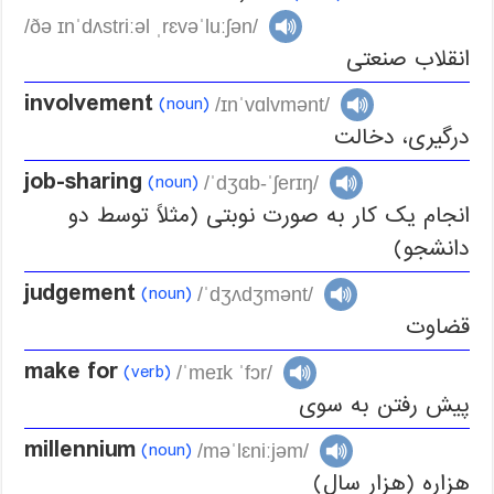
/ðə ɪnˈdʌstriːəl ˌrɛvəˈluːʃən/
انقلاب صنعتی
involvement
(noun)
/ɪnˈvɑlvmənt/
درگیری، دخالت
job-sharing
(noun)
/ˈdʒɑb-ˈʃerɪŋ/
انجام یک کار به صورت نوبتی (مثلاً توسط دو
دانشجو)
judgement
(noun)
/ˈdʒʌdʒmənt/
قضاوت
make for
(verb)
/ˈmeɪk ˈfɔr/
پیش رفتن به سوی
millennium
(noun)
/məˈlɛniːjəm/
هزاره (هزار سال)