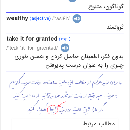
گوناگون، متنوع
wealthy
(adjective)
/ˈwɛlθiː/
ثروتمند
take it for granted
(exp.)
/ˈteɪk ˈɪt ˈfɔr ˈɡræntəd/
بدون فکر، اطمینان حاصل کردن و همین طوری
چیزی را به عنوان درست پذیرفتن
مطالب مرتبط