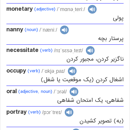
monetary
(adjective)
/ˈmɑnəˌteriː/
پولی
nanny
(noun)
/ˈnæniː/
پرستار بچه
necessitate
(verb)
/nɪˈsɛsəˌteɪt/
ناگزیر کردن، مجبور کردن
occupy
(verb)
/ˈɑkjəˌpaɪ/
اشغال کردن (یک موقعیت یا شغل)
oral
(adjective, noun)
/ˈɔrəl/
شفاهی، یک امتحان شفاهی
portray
(verb)
/pɔrˈtreɪ/
(به) تصویر کشیدن