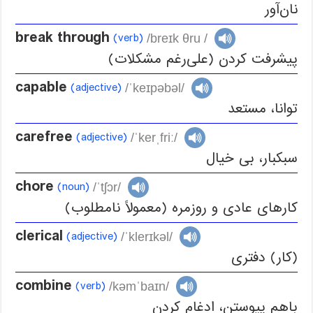
نان‌آور
break through
(verb)
/breɪk θru /
پیشرفت کردن (علی‌رغم مشکلات)
capable
(adjective)
/ˈkeɪpəbəl/
توانا، مستعد
carefree
(adjective)
/ˈkerˌfriː/
سبکبار، بی خیال
chore
(noun)
/ˈtʃɔr/
کارهای عادی و روزمره (معمولاً نامطلوب)
clerical
(adjective)
/ˈklerɪkəl/
(کار) دفتری
combine
(verb)
/kəmˈbaɪn/
باهم پیوستن، ادغام کردن