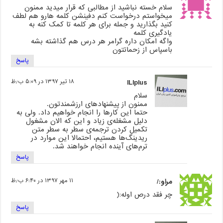
سلام خسته نباشید از مطالبی که قرار میدید ممنون
میخواستم درخواست کنم دفینشن کلمه هارو هم لطف
کنید بگذارید و جمله برای هر کلمه تا کمک کنه به
یادگیری کلمه
واگه امکان داره گرامر هر درس هم گذاشته بشه
باسپاس از زحماتتون
پاسخ
ILIplus
۱۸ تیر ۱۳۹۷ در ۵:۰۹ ب٫ظ
سلام
ممنون از پیشنهادهای ارزشمندتون.
حتما این کارها را انجام خواهیم داد. ولی به
دلیل مشغله‌ی زیاد و این که الان مشغول
تکمیل کردن ترجمه‌ی سطر به سطر متن
ریدینگ‌ها هستیم، احتمالا این موارد در
ترم‌های آینده انجام خواهند شد.
پاسخ
مراو:/
۱۱ مهر ۱۳۹۷ در ۶:۴۰ ب٫ظ
چر فقد درص اوله:(
پاسخ