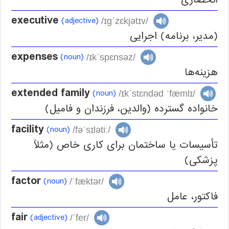
انحصاری
executive
(adjective)
/ɪgˈzɛkjətɪv/
(مدیر، برنامه) اجرایی
expenses
(noun)
/ɪkˈspɛnsəz/
هزینه‌ها
extended family
(noun)
/ɪkˈstɛndəd ˈfæmlɪ/
خانواده گسترده (والدین، فرزندان و فامیل)
facility
(noun)
/fəˈsɪlətiː/
تأسیسات یا ساختمان برای کاری خاص (مثلاً
پزشکی)
factor
(noun)
/ˈfæktər/
فاکتور، عامل
fair
(adjective)
/ˈfer/