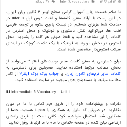
۱۲ آذر ۱۳۹۶
vocabulary
,
Inter 3
۴۷ دیدگاه
با سلام خدمت زبان آموزان گرامی سطح اینتر ۳ کانون زبان ایران.
در این پست با ارائه معنی کلمه‌ها و لغات درس اول Inter 3‌ در
خدمت شما عزیزان هستیم. در لیست پایین علاوه بر ترجمه فارسی
لغت ها، می‌توانید نقش دستوری و فونتیک و محل استرس در
کلمات را نیز مشاهده کنید و تلفظ صوتی هر کلمه را بشنوید. محل
استرس در بخش مربوط به فونتیک با یک علامت کوچک در ابتدای
سیلاب استرس‌دار مشخص شده است.
برای دسترسی به معنی کلمات سایر یونیت‌های اینتر ۳ می‌توانید از
بخش مطالب مرتبط استفاده نمایید. همچنین برای دسترسی به
کلمات سایر ترم‌‌های کانون زبان
، یا
جواب ورک بوک اینتر۳
از کادر
مطالب مرتبط یا دسته‌بندی‌های موجود در سایت استفاده کنید.
ILI Intermediate 3 Vocabulary – Unit 1
نظرات و پیشنهادات خود را از طریق فرم تماس با ما در میان
بگذارید. در صورتی که مایل به همکاری با ILIplus هستید، حتما از
همکاری شما استقبال خواهیم کرد، کافی است از طریق راه‌های
ارتباطی بیان شده در صفحه «تماس با ما» با ما ارتباط برقرار نمایید.