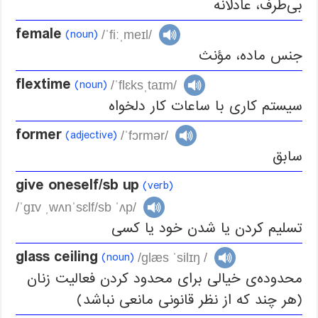
بی‌طرف، عادلانه
female
(noun)
/ˈfiːˌmeɪl/
جنس ماده، مؤنث
flextime
(noun)
/ˈflɛksˌtaɪm/
سیستم کاری با ساعات کار دلخواه
former
(adjective)
/ˈfɔrmər/
سابق
give oneself/sb up
(verb)
/ˈɡɪv ˌwʌnˈsɛlf/sb ˈʌp/
تسلیم کردن یا شدن خود یا کسی
glass ceiling
(noun)
/glæs ˈsilɪŋ /
محدوده‌ی خیالی برای محدود کردن فعالیت زنان
(هر چند که از نظر قانونی مانعی نباشد)