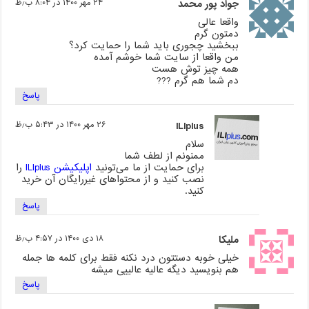
جواد پور محمد
۲۴ مهر ۱۴۰۰ در ۸:۰۴ ب٫ظ
واقعا عالی
دمتون گرم
ببخشید چجوری باید شما را حمایت کرد؟
من واقعا از سایت شما خوشم آمده
همه چیز توش هست
دم شما هم گرم ???
پاسخ
ILIplus
۲۶ مهر ۱۴۰۰ در ۵:۴۳ ب٫ظ
سلام
ممنونم از لطف شما
برای حمایت از ما می‌تونید
اپلیکیشن ILIplus
را
نصب کنید و از محتواهای غیررایگان آن خرید
کنید.
پاسخ
ملیکا
۱۸ دی ۱۴۰۰ در ۴:۵۷ ب٫ظ
خیلی خوبه دستتون درد نکنه فقط برای کلمه ها جمله
هم بنویسید دیگه عالیه عالییی میشه
پاسخ