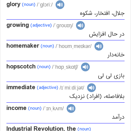
glory
(noun)
/ˈglɔriː/
جلال، افتخار، شکوه
growing
(adjective)
/ˈgroʊɪŋ/
در حال افزایش
homemaker
(noun)
/ˈhoʊmˌmeɪkər/
خانه‌دار
hopscotch
(noun)
/ˈhɑpˌskɑtʃ/
بازی لی لی
immediate
(adjective)
/ɪˈmiːdiːjət/
بلافاصله، (افراد) نزدیک
income
(noun)
/ˈɪnˌkʌm/
درآمد
Industrial Revolution, the
(noun)