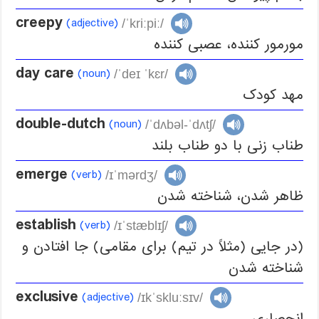
creepy
(adjective)
/ˈkriːpiː/
مورمور کننده، عصبی کننده
day care
(noun)
/ˈdeɪ ˈkɛr/
مهد کودک
double-dutch
(noun)
/ˈdʌbəl-ˈdʌtʃ/
طناب زنی با دو طناب بلند
emerge
(verb)
/ɪˈmərdʒ/
ظاهر شدن، شناخته شدن
establish
(verb)
/ɪˈstæblɪʃ/
(در جایی (مثلاً در تیم) برای مقامی) جا افتادن و
شناخته شدن
exclusive
(adjective)
/ɪkˈskluːsɪv/