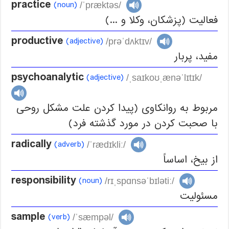
practice
(noun)
/ˈpræktəs/
فعالیت (پزشکان، وکلا و ...)
productive
(adjective)
/prəˈdʌktɪv/
مفید، پربار
psychoanalytic
(adjective)
/ˌsaɪkoʊˌænəˈlɪtɪk/
مربوط به روانکاوی (پیدا کردن علت مشکل روحی
با صحبت کردن در مورد گذشته فرد)
radically
(adverb)
/ˈrædɪkliː/
از بیخ، اساساً
responsibility
(noun)
/rɪˌspɑnsəˈbɪlətiː/
مسئولیت
sample
(verb)
/ˈsæmpəl/