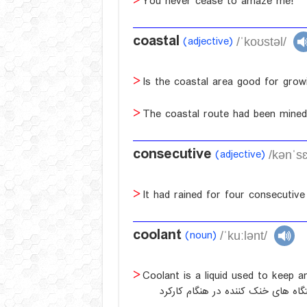
You never cease to amaze me!
coastal
(adjective)
/ˈkoʊstəl/
Is the coastal area good for grow
The coastal route had been mined
consecutive
(adjective)
/kənˈsɛ
It had rained for four consecutive
coolant
(noun)
/ˈkuːlənt/
Coolant is a liquid used to keep a
اه های خنک کننده در هنگام کارکرد