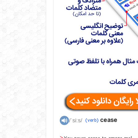
cease
(verb)
/ˈsiːs/