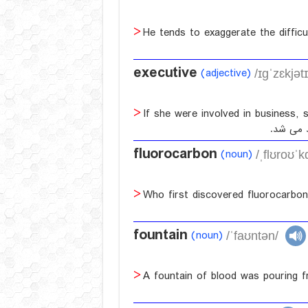
He tends to exaggerate the difficul
executive
(adjective)
/ɪgˈzɛkjətɪ
If she were involved in business, 
 می‌ شد.
fluorocarbon
(noun)
/ˌflʊroʊˈk
Who first discovered fluorocarbon
fountain
(noun)
/ˈfaʊntən/
A fountain of blood was pouring f