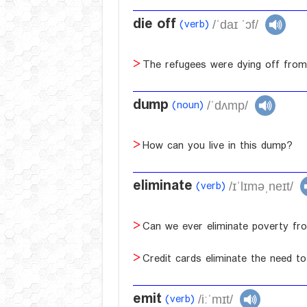
die off
(verb)
/ˈdaɪ ˈɔf/
The refugees were dying off from
dump
(noun)
/ˈdʌmp/
How can you live in this dump?
eliminate
(verb)
/ɪˈlɪməˌneɪt/
Can we ever eliminate poverty fr
Credit cards eliminate the need to
emit
(verb)
/iːˈmɪt/