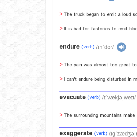
The truck began to emit a loud s
It is bad for factories to emit bla
endure
(verb)
/ɪnˈdʊr/
The pain was almost too great to
I can't endure being disturbed in 
evacuate
(verb)
/ɪˈvækjəˌweɪt/
The surrounding mountains make th
exaggerate
(verb)
/ɪgˈzædʒəˌr