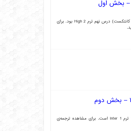
متن بالا مربوط به ترجمه بخش اول متن ریدینگ (گرامر این کانتکست) درس نهم ترم High 2 بود. برای
د.
متن زیر مربوط به ترجمه بخش دوم متن ریدینیگ درس ۷ ترم Inter 1 است. برای مشاهده ترجمه‌ی