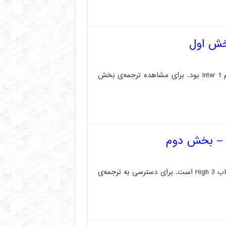
متن بالا مربوط به ترجمه بخش اول متن ریدینگ درس هفتم Inter 1 بود. برای مشاهده ترجمه‌ی بخش
متن زیر مربوط به ترجمه بخش دوم متن ریدینگ یونیت ۸ کتاب High 3‌ است. برای دسترسی به ترجمه‌ی