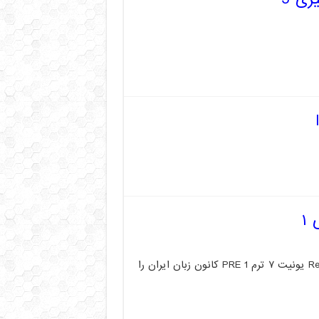
در این پست می‌توانید ترجمه جلمه به جمله متن کامل Reading یونیت ۷ ترم PRE 1 کانون زبان ایران را