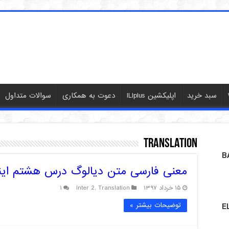
سبد خرید
اپلیکشین ILIplus
دعوت به همکاری
سوالات متداول
Translation
B
معنی فارسی متن دیالوگ درس هشتم اینتر
۱۵ خرداد ۱۳۹۷
Translation
,
Inter 2
۱
توضیحات بیشتر »
E